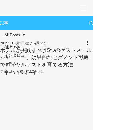
記事
All Posts
2025年10月2日
読了時間: 4分
All Posts
ホテルが実践すべき5つのゲストメール
インタビュー
ジャーニー。効果的なセグメント戦略
コラム
でロイヤルゲストを育てる方法
更新日：
2025年10月3日
イベントレポート