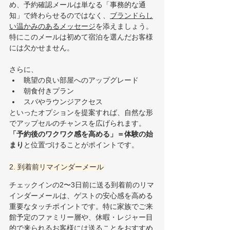
め、予約確認メールは単なる「事務的な通
知」で終わらせるのではなく、
ブランドらし
い温かみのあるメッセージ
を添えましょう。
特にこのメールは初めて宿泊を選んだお客様
には欠かせません。
さらに、
眺望の良い部屋へのアップグレード
朝食付きプラン
スパやラウンジアクセス
といったオプションを提案すれば、自然な形
でアップセルのチャンスを広げられます。
「予約後のワクワク感を高める」＝体験の始
まり
と位置づけることがポイントです。
2. 到着前リマインダーメール
チェックインの2〜3日前に送る到着前のリマ
インダーメールは、ゲストの安心感を高める
重要なタッチポイントです。特に家族でご来
館予定のファミリー層や、休暇・レジャー目
的で来られるお客様には送ることをおすすめ