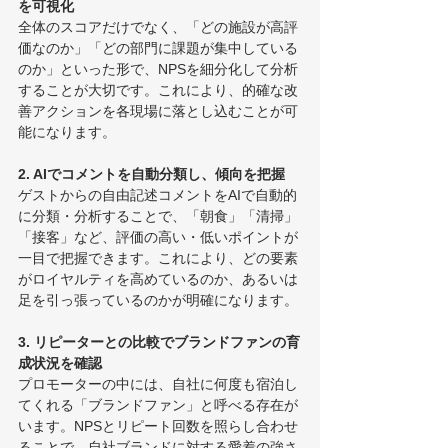
を可視化
全体のスコアだけでなく、「どの施設が高評
価なのか」「どの部門に課題が集中している
のか」といった形で、NPSを細分化して分析
することが大切です。これにより、的確な改
善アクションを各現場に落とし込むことが可
能になります。
2. AIでコメントを自動分類し、傾向を把握
ゲストからの自由記述コメントをAIで自動的
に分類・分析することで、「朝食」「清掃」
「接客」など、評価の高い・低いポイントが
一目で把握できます。これにより、どの要素
がロイヤルティを高めているのか、あるいは
足を引っ張っているのかが明確になります。
3. リピーターとの比較でブランドファンの育
成状況を確認
プロモーターの中には、自社に何度も宿泊し
てくれる「ブランドファン」と呼べる存在が
います。NPSとリピート回数を照らし合わせ
ることで、自社ブランドに対する愛着の強さ