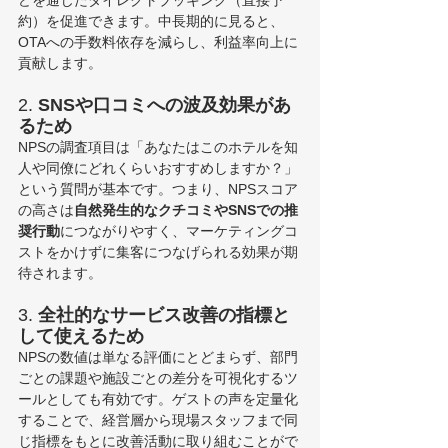
どを通じたダイレクトブッキング（直接予
約）を促進できます。中長期的に見ると、
OTAへの手数料依存を減らし、利益率向上に
貢献します。
2. 
SNSや口コミへの波及効果があ
るため
NPSの調査項目は「あなたはこのホテルを知
人や同僚にどれくらいおすすめしますか？」
という質問が基本です。つまり、NPSスコア
の高さは
自然発生的なクチコミやSNSでの推
奨行動
につながりやすく、マーケティングコ
ストをかけずに集客につなげられる効果が期
待されます。
3. 
全社的なサービス改善の指標と
して使えるため
NPSの数値は単なる評価にとどまらず、部門
ごとの課題や施設ごとの差分を可視化するツ
ールとしても有効です。ゲストの声を定量化
することで、経営層から現場スタッフまで同
じ指標をもとに改善活動に取り組むことがで