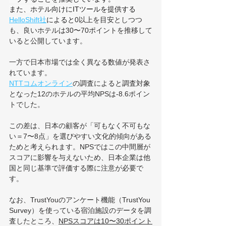
また、ホテル向けにITツールを提供する
HelloShift社
によると
0以上を目安としつつ
も、良いホテルは30〜70ポイントを推移して
いると公開しています。
一方で日本市場では全く異なる数値が発表さ
れています。
NTTコムオンライン
の調査によると調査対象
となった12のホテルの平均NPSは-8.6ポイン
トでした。
この差は、日本の顧客が「可もなく不可もな
い＝7〜8点」を選びやすい文化的傾向がある
ためと考えられます。NPSではこの中間層が
スコアに影響を与えないため、日本企業は他
国と同じ基準で評価する際に注意が必要で
す。
なお、TrustYouのアンケート機能（TrustYou 
Survey）を使っている宿泊施設のデータを調
査したところ、
NPSスコアは10〜30ポイント